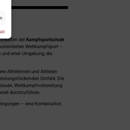
en
sum
ichkeiten der
Kampfsportschule
gsorientierten Wettkampfsport –
g und einer Umgebung, die
ere Athletinnen und Athleten
leistungsfördernden Umfeld. Die
ubauen, Wettkampfvorbereitung
nell durchzuführen.
bedingungen – eine Kombination,