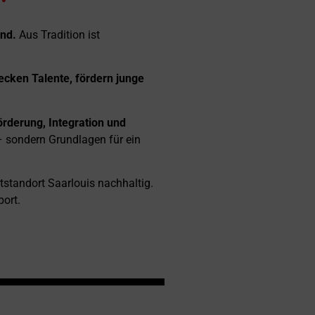
en.
and.
Aus Tradition ist
ecken Talente, fördern junge
örderung, Integration und
– sondern Grundlagen für ein
tstandort Saarlouis nachhaltig.
ort.