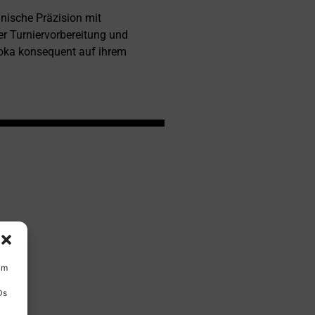
nische Präzision mit
ter Turniervorbereitung und
oka konsequent auf ihrem
um
Ds