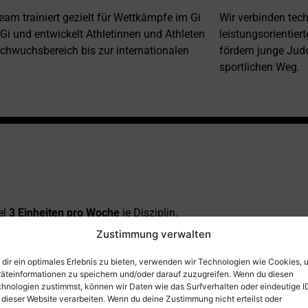
eam trainiert gezielt für Wettkämpfe im Gi
Wir verbinden tech
Gi und entwickelt Athletinnen und Athleten
leistungsorientier
hwuchsbereich bis zur internationalen
fördern junge Jud
sportlichen Weg.
el
3 Einheiten pro Woche
je Disziplin.
Zustimmung verwalten
orkshops und Vorbereitungslehrgänge für Turniere
an.
dir ein optimales Erlebnis zu bieten, verwenden wir Technologien wie Cookies, 
.
äteinformationen zu speichern und/oder darauf zuzugreifen. Wenn du diesen
ortlicher Zielklärung.
hnologien zustimmst, können wir Daten wie das Surfverhalten oder eindeutige I
 dieser Website verarbeiten. Wenn du deine Zustimmung nicht erteilst oder