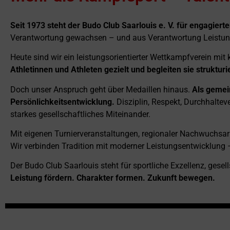
Leistung förder
Seit 1973 steht der Budo Club Saarlouis e. V. für engagie
Wettkampf mi
Verantwortung gewachsen – und aus Verantwortung Leistun
Heute sind wir ein leistungsorientierter Wettkampfverein m
Athletinnen und Athleten gezielt und begleiten sie strukturi
Doch unser Anspruch geht über Medaillen hinaus.
Als gemein
Persönlichkeitsentwicklung.
Disziplin, Respekt, Durchhalte
starkes gesellschaftliches Miteinander.
Mit eigenen Turnierveranstaltungen, regionaler Nachwuchsarb
Wir verbinden Tradition mit moderner Leistungsentwicklung 
Der Budo Club Saarlouis steht für sportliche Exzellenz, gesel
Leistung fördern. Charakter formen. Zukunft bewegen.