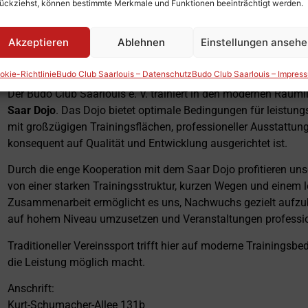
ückziehst, können bestimmte Merkmale und Funktionen beeinträchtigt werden.
Akzeptieren
Ablehnen
Einstellungen anseh
Das Dojo
okie-Richtlinie
Budo Club Saarlouis – Datenschutz
Budo Club Saarlouis – Impres
Der Budo Club Saarlouis e. V. trainiert in den modernen Räuml
Saar Dojo
. Das Dojo bietet optimale Bedingungen für leistun
mit großzügigen Trainingsflächen, professioneller Ausstattun
konsequent auf Qualität und Entwicklung ausgerichtet ist.
Durch die enge Kooperation mit dem Saar Dojo profitieren uns
von einer starken Trainingsstruktur, kurzen Wegen und einem 
Zusammenarbeit ermöglicht es uns, Nachwuchs gezielt aufz
auf hohem Niveau umzusetzen und Veranstaltungen professio
Traditioneller Vereinssport trifft hier auf moderne Trainings
die Leistung möglich macht.
Anschrift:
Kurt-Schumacher-Allee 131b