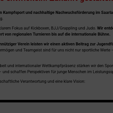
n. Charakter form
rten Kampfsport und nachhaltige Nachwuchsförderung im Saarl
t Haltung. Seit 1973.
g.
it klarem Fokus auf Kickboxen, BJJ/Grappling und Judo.
Wir entd
ert von regionalen Turnieren bis auf die internationale Bühne.
nütziger Verein leisten wir einen aktiven Beitrag zur Jugendf
vermögen und Teamgeist sind für uns nicht nur sportliche Werte 
eit und internationaler Wettkampfpräsenz stärken wir den Spor
– und schaffen Perspektiven für junge Menschen im Leistungssp
lschaftliche Verantwortung und eine klare Vision: