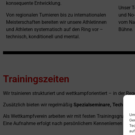
konsequente Entwicklung.
Unser T
Von regionalen Turnieren bis zu internationalen
und No-
Meisterschaften bereiten wir unsere Athletinnen
vom Nac
und Athleten systematisch auf den Ring vor –
Bühne.
technisch, konditionell und mental.
Trainingszeiten
Wir trainieren strukturiert und wettkampforientiert – in der Reg
Zusätzlich bieten wir regelmäßig
Spezialseminare, Technik-W
Um 
Als Wettkampfverein arbeiten wir mit festen Trainingsgruppen
Ger
Eine Aufnahme erfolgt nach persönlichem Kennenlernen und sp
Tec
auf